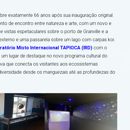
eabre exatamente 66 anos após sua inauguração original.
to de encontro entre natureza e arte, com um novo e
 vistas espetaculares sobre o porto de Granville e a
 externo e uma passarela sobre um lago com carpas koi.
ratório Misto Internacional TAPIOCA (IRD)
com o
a um lugar de destaque no novo programa cultural do
va que conecta os visitantes aos ecossistemas
odiversidade desde os manguezais até as profundezas do