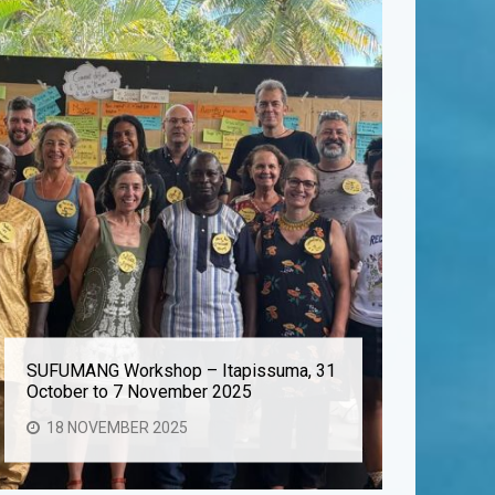
SUFUMANG Workshop – Itapissuma, 31
Aurora At
October to 7 November 2025
Cooperat
18 NOVEMBER 2025
28 OC