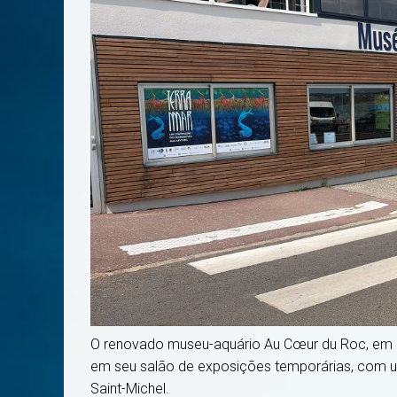
O renovado museu-aquário Au Cœur du Roc, em Gr
em seu salão de exposições temporárias, com u
Saint-Michel.