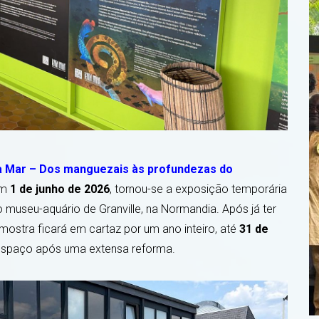
a Mar – Dos manguezais às profundezas do
Em
1 de junho de 2026
, tornou-se a exposição temporária
 museu-aquário de Granville, na Normandia. Após já ter
mostra ficará em cartaz por um ano inteiro, até
31 de
13th TAPIOCA meeting: a major step
as em
 espaço após uma extensa reforma.
forward
e
29 OCTOBER 2024