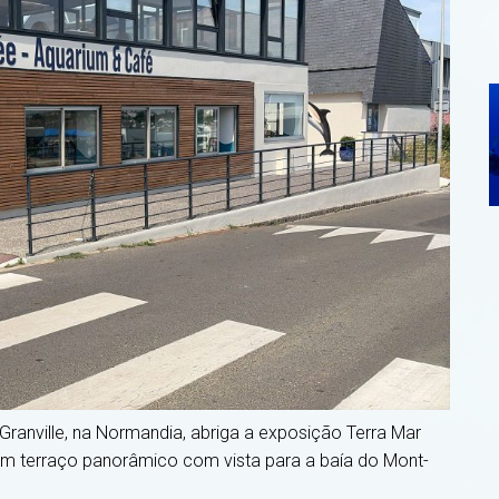
anville, na Normandia, abriga a exposição Terra Mar
m terraço panorâmico com vista para a baía do Mont-