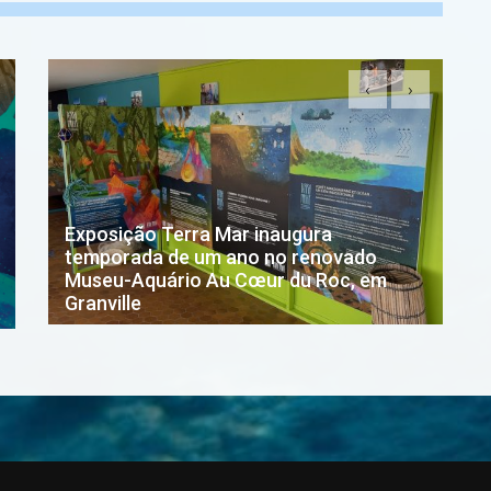
‹
›
Exposição Terra Mar inaugura
temporada de um ano no renovado
Museu-Aquário Au Cœur du Roc, em
Granville