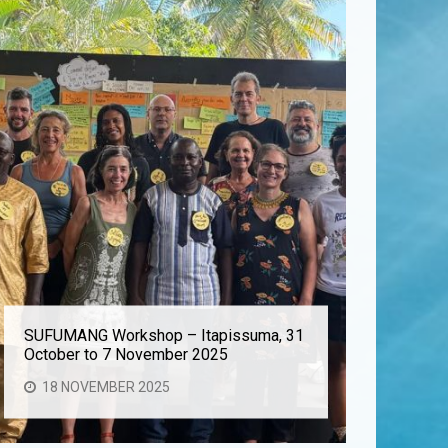
SUFUMANG Workshop – Itapissuma, 31
Aurora At
October to 7 November 2025
Cooperat
18 NOVEMBER 2025
28 OC