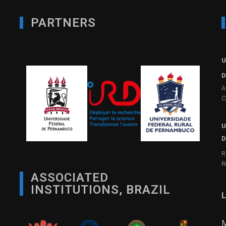
PARTNERS
U
D
A
C
U
D
R
R
ASSOCIATED
INSTITUTIONS, BRAZIL
L
M