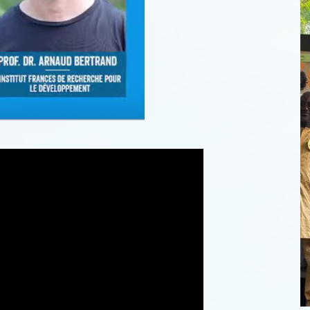
13th TAPIOCA meeting: a major step
as em
forward
e
29 OCTOBER 2024