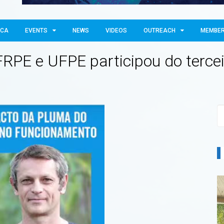
OCA
EVENTS
NEWS
VIDEOS
OUTREACH
MEMBE
FRPE e UFPE participou do tercei