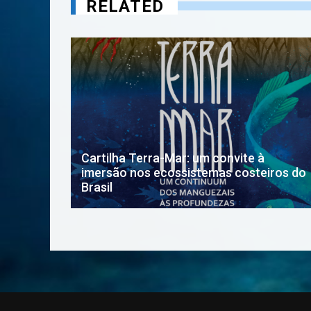
RELATED
Cartilha Terra-Mar: um convite à
Coastal
imersão nos ecossistemas costeiros do
Brasil