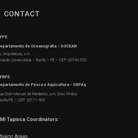
CONTACT
FPE:
epartamento de Oceanografia – DOCEAN
v. Arquitetura, s/n
idade Universitária – Recife – PE – CEP: 50740-550
FRPE:
epartamento de Pesca e Aquicultura – DEPAq
ua Dom Manuel de Medeiros, s/n, Dois Irmãos
ecife/PE – CEP: 52171-900
MI Tapioca Coordinators:
oacyr Araujo